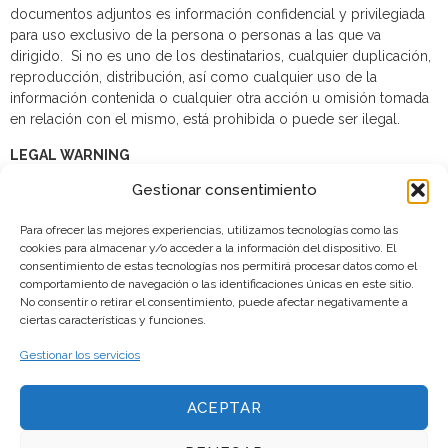
documentos adjuntos es información confidencial y privilegiada
para uso exclusivo de la persona o personas a las que va
dirigido. Si no es uno de los destinatarios, cualquier duplicación,
reproducción, distribución, así como cualquier uso de la
información contenida o cualquier otra acción u omisión tomada
en relación con el mismo, está prohibida o puede ser ilegal.
LEGAL WARNING
Gestionar consentimiento
We inform you that your data is part of a file whose responsible is
One more level S.L. whose purpose is to manage the contractual
Para ofrecer las mejores experiencias, utilizamos tecnologías como las
relationship, maintain and control the administrative, service and
cookies para almacenar y/o acceder a la información del dispositivo. El
informative relations of the society. If you don´t wish to continue
consentimiento de estas tecnologías nos permitirá procesar datos como el
receiving communications through this channel or if you wish to
comportamiento de navegación o las identificaciones únicas en este sitio.
exercise your rights of access, rectification, cancellation or
No consentir o retirar el consentimiento, puede afectar negativamente a
opposition, you can do so by request via email to
ciertas características y funciones.
hola@poshclub.es
and indicating Reference: Data protection and
Gestionar los servicios
accompanying any document that prove your identity, such as a
copy of your ID.
ACEPTAR
The information contained in this e-mail and in the attached
documents is confidential and privileged information for the